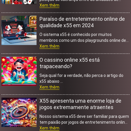
entretenimento no mercado de troca de
Xem thêm
recompensas atualmente. ...
Paraíso de entretenimento online de
qualidade x55 em 2024
O sistema x55 é conhecido por muitos
membros como um dos playgrounds online de
maior prestígio nas Américas ...
Xem thêm
O cassino online x55 está
trapaceando?
Seja qual for a verdade, não perca o artigo do
x55 abaixo ...
Xem thêm
X55 apresenta uma enorme loja de
jogos extremamente atraentes
Nosso sistema x55 deve ser familiar para quem
tem paixão por jogos de entretenimento online.
...
Xem thêm