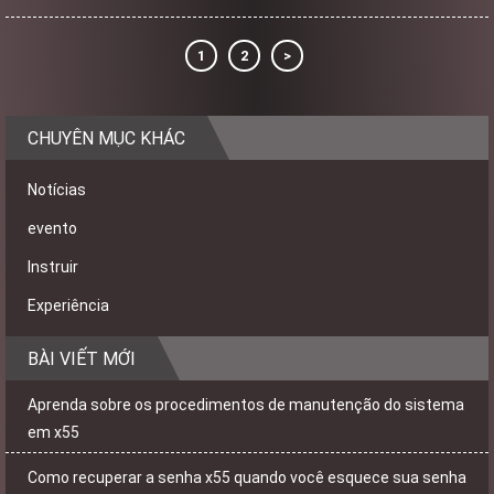
1
2
>
CHUYÊN MỤC KHÁC
Notícias
evento
Instruir
Experiência
BÀI VIẾT MỚI
Aprenda sobre os procedimentos de manutenção do sistema
em x55
Como recuperar a senha x55 quando você esquece sua senha