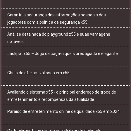
Garanta a segurança das informações pessoais dos
jogadores com a política de segurança x55
Análise detalhada do playground x55 e suas vantagens
notáveis
Jackpot x55 – Jogo de caça-níqueis prestigiado e elegante
Cheio de ofertas valiosas em x55
Avaliando o sistema x55 - o principal endereço de troca de
entretenimento e recompensas da atualidade
Paraíso de entretenimento online de qualidade x55 em 2024
O atendimento ao cliente no x55 é muito dedicado