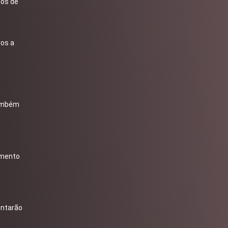
gos de
ros a
também
imento
entarão
.