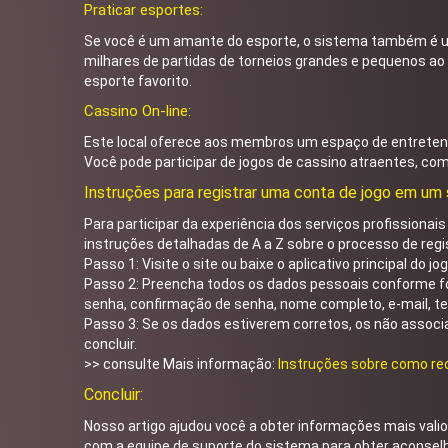
Praticar esportes:
Se você é um amante do esporte, o sistema também é um 
milhares de partidas de torneios grandes e pequenos ao
esporte favorito.
Cassino On-line:
Este local oferece aos membros um espaço de entreten
Você pode participar de jogos de cassino atraentes, como 
Instruções para registrar uma conta de jogo em um 
Para participar da experiência dos serviços profissionai
instruções detalhadas de A a Z sobre o processo de reg
Passo 1: Visite o site ou baixe o aplicativo principal do j
Passo 2: Preencha todos os dados pessoais conforme form
senha, confirmação de senha, nome completo, e-mail, t
Passo 3: Se os dados estiverem corretos, os não associa
concluir.
>> consulte Mais informação:
Instruções sobre como rec
Concluir:
Nosso artigo ajudou você a obter informações mais valio
com a equipe de suporte do sistema para obter aconsel