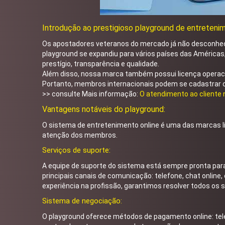
Introdução ao prestigioso playground de entreteni
Os apostadores veteranos do mercado já não desconhe
playground se expandiu para vários países das América
prestígio, transparência e qualidade.
Além disso, nossa marca também possui licença operac
Portanto, membros internacionais podem se cadastrar 
>> consulte Mais informação:
O atendimento ao cliente 
Vantagens notáveis ​​​​do playground:
O sistema de entretenimento online é uma das marcas l
atenção dos membros.
Serviços de suporte:
A equipe de suporte do sistema está sempre pronta para
principais canais de comunicação: telefone, chat online,
experiência na profissão, garantimos resolver todos os 
Sistema de negociação:
O playground oferece métodos de pagamento online: tele