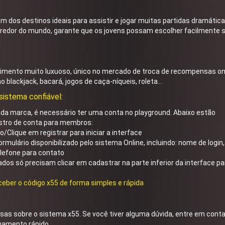
dos destinos ideais para assistir e jogar muitas partidas dramátic
 redor do mundo, garante que os jovens possam escolher facilmente 
imento muito luxuoso, único no mercado de troca de recompensas onl
blackjack, bacará, jogos de caça-níqueis, roleta...
sistema confiável:
s da marca, é necessário ter uma conta no playground. Abaixo estão
istro de conta para membros:
ogo/Clique em registrar para iniciar a interface
ulário disponibilizado pelo sistema Online, incluindo: nome de login,
elefone para contato
dos só precisam clicar em cadastrar na parte inferior da interface pa
eber o código x55 de forma simples e rápida
sas sobre o sistema x55. Se você tiver alguma dúvida, entre em cont
hamento rápido.