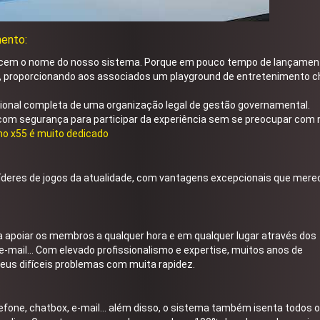
mento:
cem o nome do nosso sistema. Porque em pouco tempo de lançament
s, proporcionando aos associados um playground de entretenimento c
ional completa de uma organização legal de gestão governamental.
com segurança para participar da experiência sem se preocupar com
no x55 é muito dedicado
íderes de jogos da atualidade, com vantagens excepcionais que mer
 apoiar os membros a qualquer hora e em qualquer lugar através dos
 e-mail... Com elevado profissionalismo e expertise, muitos anos de
seus difíceis problemas com muita rapidez.
fone, chatbox, e-mail... além disso, o sistema também isenta todos 