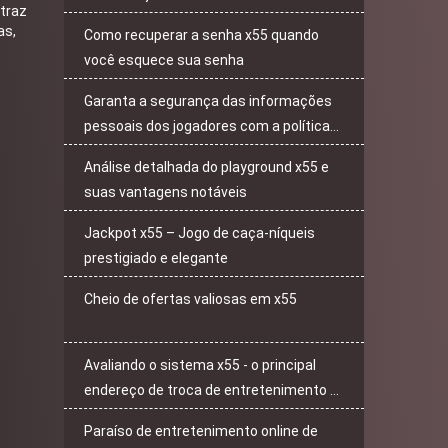
traz
as,
Como recuperar a senha x55 quando
você esquece sua senha
Garanta a segurança das informações
pessoais dos jogadores com a política
de segurança x55
Análise detalhada do playground x55 e
suas vantagens notáveis
Jackpot x55 – Jogo de caça-níqueis
prestigiado e elegante
Cheio de ofertas valiosas em x55
Avaliando o sistema x55 - o principal
endereço de troca de entretenimento e
recompensas da atualidade
Paraíso de entretenimento online de