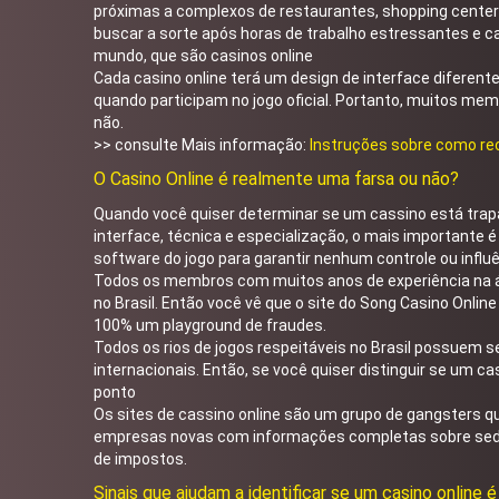
próximas a complexos de restaurantes, shopping center
buscar a sorte após horas de trabalho estressantes e c
mundo, que são casinos online
Cada casino online terá um design de interface difere
quando participam no jogo oficial. Portanto, muitos me
não.
>> consulte Mais informação:
Instruções sobre como rec
O Casino Online é realmente uma farsa ou não?
Quando você quiser determinar se um cassino está trap
interface, técnica e especialização, o mais importante é
software do jogo para garantir nenhum controle ou infl
Todos os membros com muitos anos de experiência na á
​​no Brasil. Então você vê que o site do Song Casino Onl
100% um playground de fraudes.
Todos os rios de jogos respeitáveis ​​no Brasil possuem s
internacionais. Então, se você quiser distinguir se um 
ponto
Os sites de cassino online são um grupo de gangsters
empresas novas com informações completas sobre sede,
de impostos.
Sinais que ajudam a identificar se um casino online 