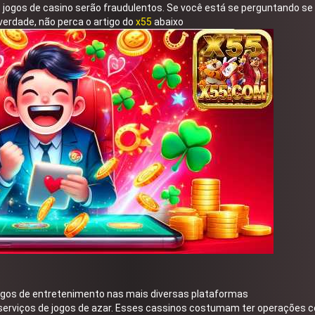
jogos de casino serão fraudulentos. Se você está se perguntando se
verdade, não perca o artigo do
x55
abaixo
ogos de entretenimento nas mais diversas plataformas
erviços de jogos de azar. Esses cassinos costumam ter operações c