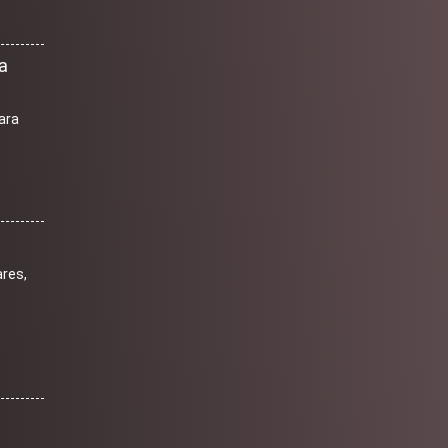
a
ara
res,