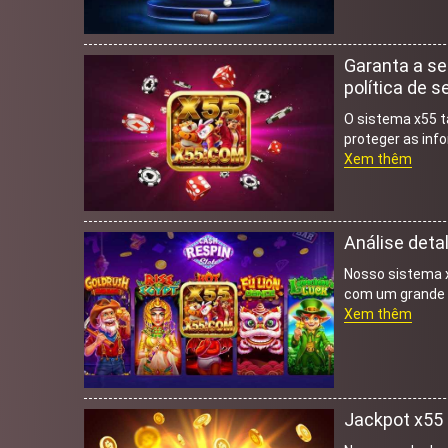
Garanta a s
política de 
O sistema x55 
proteger as info
Xem thêm
Análise deta
Nosso sistema x
com um grande 
Xem thêm
Jackpot x55 