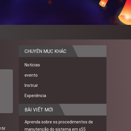
CHUYÊN MỤC KHÁC
Notícias
evento
Instruir
Experiência
BÀI VIẾT MỚI
Aprenda sobre os procedimentos de
tir
manutenção do sistema em x55