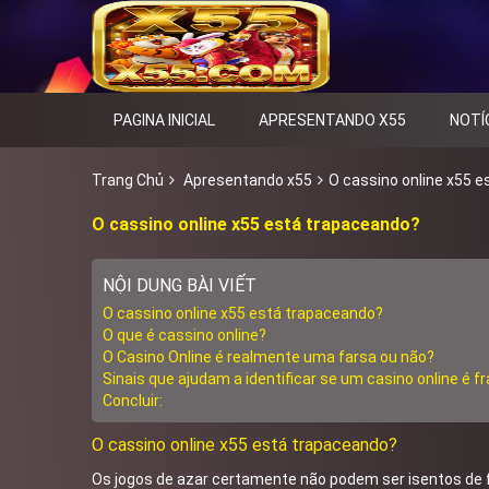
PAGINA INICIAL
APRESENTANDO X55
NOTÍ
Trang Chủ
Apresentando x55
O cassino online x55 
O cassino online x55 está trapaceando?
NỘI DUNG BÀI VIẾT
O cassino online x55 está trapaceando?
O que é cassino online?
O Casino Online é realmente uma farsa ou não?
Sinais que ajudam a identificar se um casino online é f
Concluir:
O cassino online x55 está trapaceando?
Os jogos de azar certamente não podem ser isentos de fra