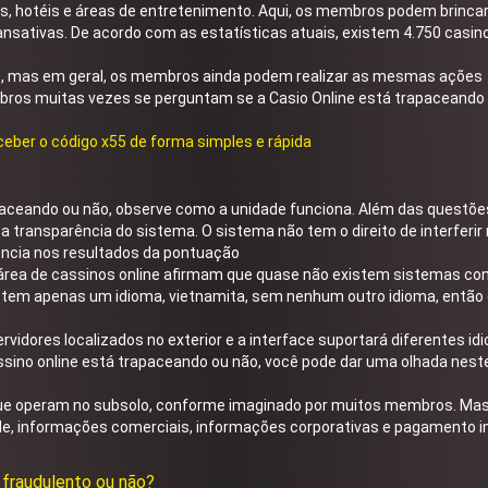
s, hotéis e áreas de entretenimento. Aqui, os membros podem brincar
ansativas. De acordo com as estatísticas atuais, existem 4.750 casin
nte, mas em geral, os membros ainda podem realizar as mesmas ações
mbros muitas vezes se perguntam se a Casio Online está trapaceando
eber o código x55 de forma simples e rápida
aceando ou não, observe como a unidade funciona. Além das questõe
 a transparência do sistema. O sistema não tem o direito de interferir
uência nos resultados da pontuação
rea de cassinos online afirmam que quase não existem sistemas con
ine tem apenas um idioma, vietnamita, sem nenhum outro idioma, então
ervidores localizados no exterior e a interface suportará diferentes i
cassino online está trapaceando ou não, você pode dar uma olhada nest
 que operam no subsolo, conforme imaginado por muitos membros. Ma
 informações comerciais, informações corporativas e pagamento in
é fraudulento ou não?