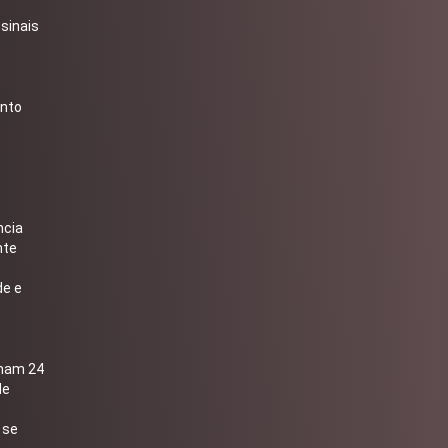
sinais
ento
ncia
nte
de e
onam 24
de
 se