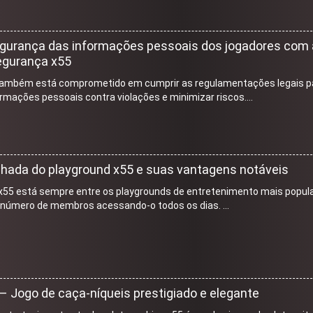
egurança das informações pessoais dos jogadores com 
segurança x55
também está comprometido em cumprir as regulamentações legais p
rmações pessoais contra violações e minimizar riscos....
lhada do playground x55 e suas vantagens notáveis
55 está sempre entre os playgrounds de entretenimento mais popula
número de membros acessando-o todos os dias. ...
– Jogo de caça-níqueis prestigiado e elegante