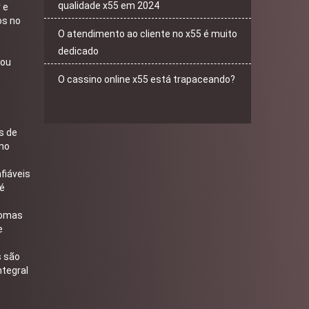
qualidade x55 em 2024
 e
os no
O atendimento ao cliente no x55 é muito
dedicado
 ou
O cassino online x55 está trapaceando?
s de
 no
fiáveis
 é
diomas
e
s são
tegral