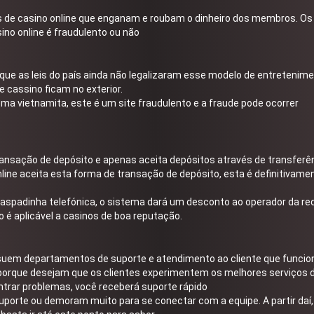
s de casino online que enganam e roubam o dinheiro dos membros. Os 
sino online é fraudulento ou não
que as leis do país ainda não legalizaram esse modelo de entretenim
 cassino ficam no exterior.
ioma vietnamita, este é um site fraudulento e a fraude pode ocorrer
transação de depósito e apenas aceita depósitos através de transferê
nline aceita esta forma de transação de depósito, esta é definitivame
aspadinha telefónica, o sistema dará um desconto ao operador da re
 é aplicável a casinos de boa reputação.
suem departamentos de suporte e atendimento ao cliente que funci
s, porque desejam que os clientes experimentem os melhores serviços 
trar problemas, você receberá suporte rápido
suporte ou demoram muito para se conectar com a equipe. A partir daí,