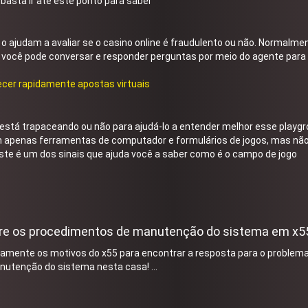
basta ir até este ponto para saber
ajudam a avaliar se o casino online é fraudulento ou não. Normalmen
 você pode conversar e responder perguntas por meio do agente para
ecer rapidamente apostas virtuais
 está trapaceando ou não para ajudá-lo a entender melhor esse playg
m apenas ferramentas de computador e formulários de jogos, mas nã
 é um dos sinais que ajuda você a saber como é o campo de jogo
re os procedimentos de manutenção do sistema em x5
amente os motivos do x55 para encontrar a resposta para o problem
utenção do sistema nesta casa! ...