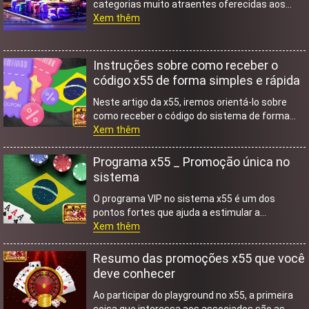
categorias muito atraentes oferecidas aos
membros como forma de agradecimento da
Xem thêm
equipe de desenvolvimento do jogo...
Instruções sobre como receber o
código x55 de forma simples e rápida
Neste artigo da x55, iremos orientá-lo sobre
como receber o código do sistema de forma
rápida e simples ...
Xem thêm
Programa x55 _ Promoção única no
sistema
O programa VIP no sistema x55 é um dos
pontos fortes que ajuda a estimular a
necessidade dos membros participarem do
Xem thêm
jogo ...
Resumo das promoções x55 que você
deve conhecer
Ao participar do playground no x55, a primeira