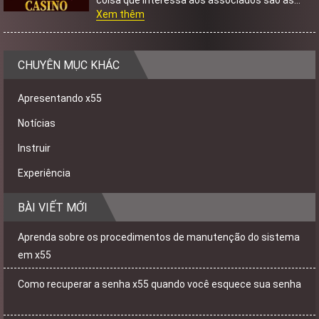
coisa que interessa aos associados são as
promoções que o playground traz aos
Xem thêm
clientes....
CHUYÊN MỤC KHÁC
Apresentando x55
Notícias
Instruir
Experiência
BÀI VIẾT MỚI
Aprenda sobre os procedimentos de manutenção do sistema
em x55
Como recuperar a senha x55 quando você esquece sua senha